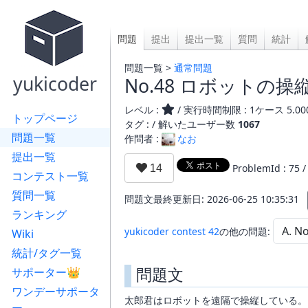
問題
提出
提出一覧
質問
統計
問題一覧 >
通常問題
yukicoder
No.48 ロボットの操
レベル :
/ 実行時間制限 : 1ケース 5.00
トップページ
タグ : /
解いたユーザー数
1067
問題一覧
作問者 :
なお
提出一覧
ProblemId : 75 
コンテスト一覧
質問一覧
問題文最終更新日: 2026-06-25 10:35:31
ランキング
yukicoder contest 42
の他の問題:
Wiki
統計/タグ一覧
問題文
サポーター👑
ワンデーサポータ
太郎君はロボットを遠隔で操縦している。