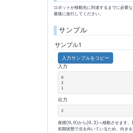
ロボットが移動先に到達するまでに必要な
最後に改行してください。
サンプル
サンプル1
入力サンプルをコピー
入力
0

2

出力
(0,0)
(0,2)
座標
(
0
,
0
)
から
(
0
,
2
)
へ移動させます。
初期状態で北を向いているため、向きを