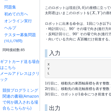
ー
問題集
(0,0)
このロボットは現在
(
0
,
0
)
の座標に立って
(X,Y)
太郎君はいまこのロボットを
(
,
)
の座
初めての方へ
X
Y
オンライン実行
1
ロボットに出来る命令は、
1
回につき以下
ヘルプ
∘
90^{\circ}
・時計回りに、
9
0
その場で向き(進行方向
∘
90^{\circ}
・反時計回りに、
9
0
その場で向き(進行
テスター募集問題
K
・向いている方向に
距離だけ前進する
K
(10人/78問)
同時接続数:85
入力
ギフトカード送る場合
X

はこちら
Y

メールアドレスはクリ
ック
1
1
行目に、移動先の東西軸座標を表す整数
2
2
行目に、移動先の南北軸座標を表す整数
競技プログラミング
3
1
3
行目に、ロボットが
1
命令につき前進す
関連の書籍(Amazon
で何か購入される場
出力
合もこちらから)