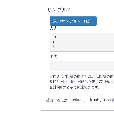
サンプル2
入力サンプルをコピー
入力
-7

15

出力
7
2
1
北向きに
7
距離の前進を
2
回、
1
距離の前
∘
90^{\circ}
7
反時計回りに
9
0
回転した後、
7
距離の
5
合計
5
回の命令で到達できます。
提出するには、Twitter 、GitHub