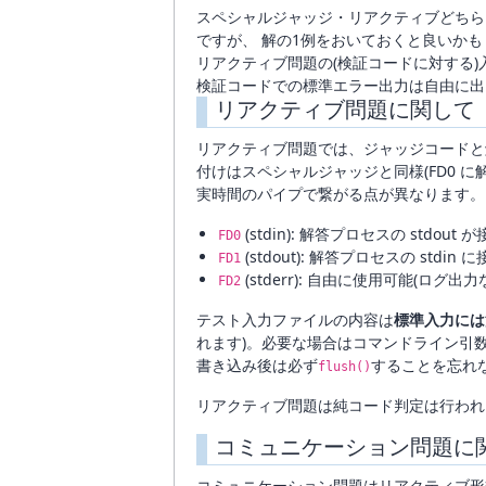
スペシャルジャッジ・リアクティブどちら
ですが、 解の1例をおいておくと良いか
リアクティブ問題の(検証コードに対する
検証コードでの標準エラー出力は自由に出
リアクティブ問題に関して
リアクティブ問題では、ジャッジコードと
付けはスペシャルジャッジと同様(FD0 に解答
実時間のパイプで繋がる点が異なります。
(stdin): 解答プロセスの std
FD0
(stdout): 解答プロセスの st
FD1
(stderr): 自由に使用可能(ログ出力
FD2
テスト入力ファイルの内容は
標準入力には
れます)。必要な場合はコマンドライン引
書き込み後は必ず
することを忘れ
flush()
リアクティブ問題は純コード判定は行われ
コミュニケーション問題に
コミュニケーション問題はリアクティブ形