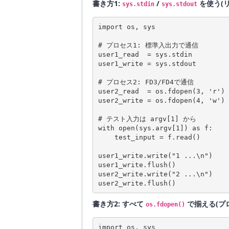
書き方1:
/
を使う(
sys.stdin
sys.stdout
import os, sys

# プロセス1: 標準入出力で通信

user1_read  = sys.stdin      
user1_write = sys.stdout     
# プロセス2: FD3/FD4で通信

user2_read  = os.fdopen(3, 'r
user2_write = os.fdopen(4, 'w
# テスト入力は argv[1] から

with open(sys.argv[1]) as f:

    test_input = f.read()

user1_write.write("1 ...\n")

user1_write.flush()

user2_write.write("2 ...\n")

書き方2: すべて
で揃える(プ
os.fdopen()
import os, sys
