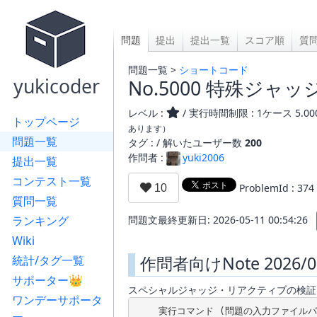
問題
提出
提出一覧
スコア順
質
問題一覧 >
ショートコード
yukicoder
No.5000 特殊ジ
レベル :
/ 実行時間制限 : 1ケース 5.0
トップページ
あります）
問題一覧
タグ : /
解いたユーザー数
200
作問者 :
yuki2006
提出一覧
コンテスト一覧
ProblemId : 374
質問一覧
ランキング
問題文最終更新日: 2026-05-11 00:54:26
Wiki
作問者向けNote 2026/0
統計/タグ一覧
サポーター👑
スペシャルジャッジ・リアクティブの検証
ワンデーサポータ
    実行コマンド (問題の入力ファイルパ