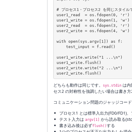
# プロセス1・プロセス2 を同じスタイルで
user1_read  = os.fdopen(0, 'r'
user1_write = os.fdopen(1, 'w
user2_read  = os.fdopen(3, 'r'
user2_write = os.fdopen(4, 'w
with open(sys.argv[1]) as f:

    test_input = f.read()

user1_write.write("1 ...\n")

user1_write.flush()

user2_write.write("2 ...\n")

どちらも動作は同じです。
は内
sys.stdin
セス2 の対称性を強調したい場合は書き
コミュニケーション問題のジャッジコード
プロセス1 とは標準入出力(FD0/FD1)、
テスト入力は
から読み取る(st
argv[1]
書き込み後は必ず
する
flush()
1つのプロセスが不正な出力をした場