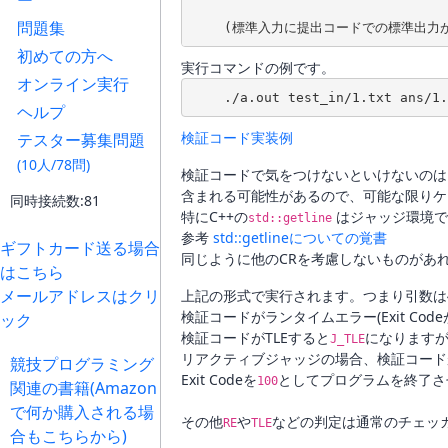
ー
問題集
初めての方へ
実行コマンドの例です。
オンライン実行
ヘルプ
検証コード実装例
テスター募集問題
(10人/78問)
検証コードで気をつけないといけないのは
含まれる可能性があるので、可能な限りケ
同時接続数:81
特にC++の
はジャッジ環境で
std::getline
参考
std::getlineについての覚書
ギフトカード送る場合
同じように他のCRを考慮しないものがあ
はこちら
メールアドレスはクリ
上記の形式で実行されます。つまり引数は
検証コードがランタイムエラー(Exit Code
ック
検証コードがTLEすると
になります
J_TLE
リアクティブジャッジの場合、検証コード
競技プログラミング
Exit Codeを
としてプログラムを終了さ
100
関連の書籍(Amazon
で何か購入される場
その他
や
などの判定は通常のチェッ
RE
TLE
合もこちらから)