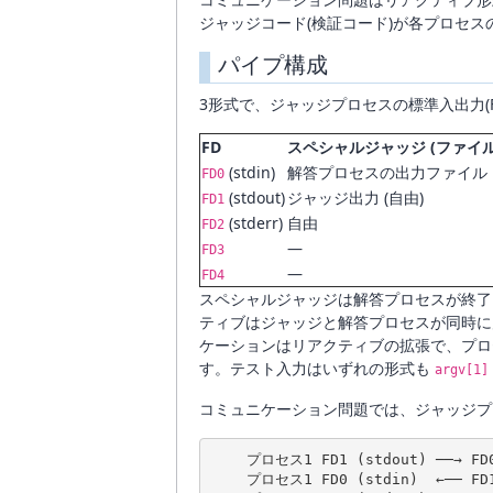
ジャッジコード(検証コード)が各プロセ
パイプ構成
3形式で、ジャッジプロセスの標準入出力(
FD
スペシャルジャッジ (ファイル
(stdin)
解答プロセスの出力ファイル
FD0
(stdout)
ジャッジ出力 (自由)
FD1
(stderr)
自由
FD2
―
FD3
―
FD4
スペシャルジャッジは解答プロセスが終了
ティブはジャッジと解答プロセスが同時に走
ケーションはリアクティブの拡張で、プロセス1 
す。テスト入力はいずれの形式も
argv[1]
コミュニケーション問題では、ジャッジプ
    プロセス1 FD1 (stdout) ──→ 
    プロセス1 FD0 (stdin)  ←── 