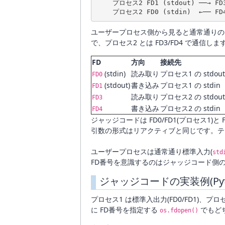
    プロセス2 FD1 (stdout) ──→ 
ユーザープロセス側から見ると通常通りの FD0/F
で、プロセス2 とは FD3/FD4 で通信しま
FD
方向
接続先
(stdin)
読み取り
プロセス1 の stdout
FD0
(stdout)
書き込み
プロセス1 の stdin
FD1
読み取り
プロセス2 の stdout
FD3
書き込み
プロセス2 の stdin
FD4
ジャッジコードは FD0/FD1(プロセス1)
引数の形式はリアクティブと同じです。
ユーザープロセスは通常通り標準入力(
std
FD番号を意識するのはジャッジコード側
ジャッジコードの実装例(Pyt
プロセス1 は標準入出力(FD0/FD1)、プロセ
に FD番号を指定する
でもど
os.fdopen()