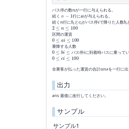
n
バス停の数
が一行に与えられる。
ｎ
−
1
続く
行にaiが与えられる。
n
b
i
c
i
i
b
i
ｎ
続く
行に
と
がバス停
で降りた人数
2
≤
n
≤
100
区間の運賃
0
≤
a
i
≤
100
乗降する人数
0
人
≤
数
b
i
≤
バ
ス
停
i
に
到
着
時
バ
ス
に
乗
っ
0
≤
c
i
≤
100
バ
ス
停
に
到
着
時
バ
ス
に
乗
っ
て
a
n
s
全乗客が払った運賃の合計
を一行に出
出力
ans 最後に改行してください。
サンプル
サンプル1