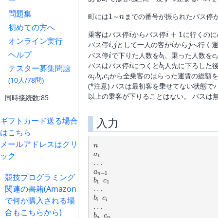
ー
1
n
問題集
町には
～
までの番号が振られたバス停
初めての方へ
i
i
+
1
乗客はバス停
からバス停
に行くのに
i
j
i
j
オンライン実行
バス停
,
として一人の客が
から
へ行く
i
b
i
c
ヘルプ
バス停
で下りた人数を
、乗った人数を
i
b
i
バスはバス停
につくと
人先に下ろした
テスター募集問題
a
i
b
i
c
i
,
,
から全乗客のはらった運賃の総額
(10人/78問)
(*注意) バスは最初客を乗せてない状態
以上の乗客が下りることはない。 バスは
同時接続数:85
入力
ギフトカード送る場合
はこちら
n
メールアドレスはクリ
a
1
ック
…
a
n
−
1
b
1
c
1
競技プログラミング
…
関連の書籍(Amazon
b
i
c
i
で何か購入される場
…
b
n
c
n
合もこちらから)