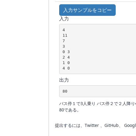
入力サンプルをコピー
入力
4

11

7

3

0 3

2 4

1 0

出力
バス停１で3人乗り バス停２で２人降り
80である。
提出するには、Twitter 、GitHub