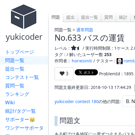
問題
提出
提出一覧
質問
統計
問題一覧 >
通常問題
yukicoder
No.633 バスの運賃
レベル :
/ 実行時間制限 : 1ケース 2.
トップページ
タグ : /
解いたユーザー数
253
問題一覧
作問者 :
horiesiniti
/ テスター :
romit
提出一覧
ProblemId : 1895
コンテスト一覧
質問一覧
問題文最終更新日: 2018-10-13 17:44:29
ランキング
yukicoder contest 180
の他の問題:
Wiki
統計/タグ一覧
問題文
サポーター👑
ワンデーサポータ
ある町では各地区に一度ずつ止まるバスを