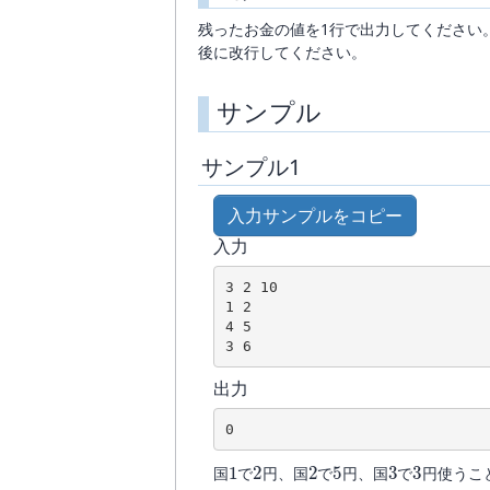
残ったお金の値を1行で出力してください
後に改行してください。
サンプル
サンプル1
入力サンプルをコピー
入力
3 2 10

1 2

4 5

3 6
出力
0
1
2
2
5
3
3
国
で
円、国
で
円、国
で
円使うこ