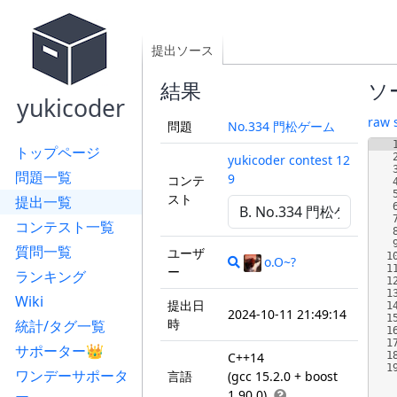
提出ソース
結果
ソ
yukicoder
raw 
問題
No.334 門松ゲーム
トップページ
yukicoder contest 12
問題一覧
9
コンテ
スト
提出一覧
コンテスト一覧
質問一覧
ユーザ
1
o.O~?
1
ー
ランキング
1
1
Wiki
提出日
1
2024-10-11 21:49:14
1
時
統計/タグ一覧
1
1
サポーター👑
C++14
1
1
ワンデーサポータ
言語
(gcc 15.2.0 + boost
1.90.0)