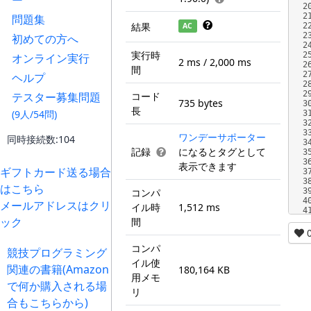
ー
2
2
問題集
結果
AC
2
2
初めての方へ
2
実行時
2
オンライン実行
2 ms / 2,000 ms
2
間
2
ヘルプ
2
2
テスター募集問題
コード
735 bytes
3
長
(9人/54問)
3
3
3
ワンデーサポーター
同時接続数:104
3
記録
になるとタグとして
3
3
表示できます
ギフトカード送る場合
3
3
はこちら
コンパ
3
4
メールアドレスはクリ
イル時
1,512 ms
4
ック
間
コンパ
競技プログラミング
イル使
関連の書籍(Amazon
180,164 KB
用メモ
で何か購入される場
リ
合もこちらから)