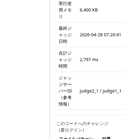
実行使
用メモ
6,400 KB
リ
最終ジ
ャッジ
2026-04-28 07:20:41
日時
合計ジ
ャッジ
2,797 ms
時間
ジャッ
ジサー
バーID
judge2_1 / judge1_1
（参考
情報）
このコードへのチャレンジ
（要ログイン）
ファイルパターン
結果