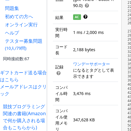
ー
2
90.0)
2
問題集
2
2
初めての方へ
結果
AC
2
2
オンライン実行
実行時
2
ヘルプ
1 ms / 2,000 ms
間
2
2
テスター募集問題
3
コード
(10人/79問)
3
2,188 bytes
3
長
3
同時接続数:67
3
ワンデーサポーター
3
記録
3
になるとタグとして表
ギフトカード送る場合
3
示できます
3
はこちら
3
4
メールアドレスはクリ
コンパ
4
ック
イル時
3,476 ms
4
4
間
4
4
競技プログラミング
4
コンパ
関連の書籍(Amazon
4
イル使
4
347,628 KB
で何か購入される場
4
用メモ
5
合もこちらから)
リ
5