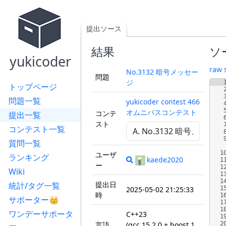
提出ソース
結果
ソ
yukicoder
raw 
No.3132 暗号メッセー
問題
ジ
トップページ
問題一覧
yukicoder contest 466
オムニバスコンテスト
コンテ
提出一覧
スト
コンテスト一覧
質問一覧
1
ユーザ
ランキング
kaede2020
1
ー
1
Wiki
1
1
提出日
統計/タグ一覧
2025-05-02 21:25:33
1
時
1
サポーター👑
1
1
ワンデーサポータ
C++23
1
言語
(gcc 15.2.0 + boost 1.
2