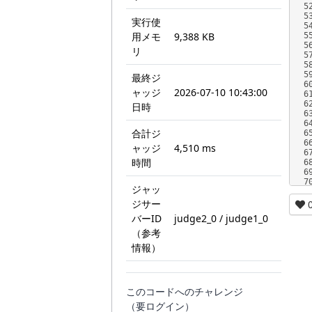
5
5
実行使
5
用メモ
9,388 KB
5
5
リ
5
5
5
最終ジ
6
ャッジ
2026-07-10 10:43:00
6
6
日時
6
6
合計ジ
6
6
ャッジ
4,510 ms
6
時間
6
6
7
ジャッ
ジサー
バーID
judge2_0 / judge1_0
（参考
情報）
このコードへのチャレンジ
（要ログイン）