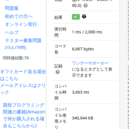
ー
90.0)
問題集
初めての方へ
結果
AC
オンライン実行
実行時
ヘルプ
1 ms / 2,000 ms
間
テスター募集問題
コード
(10人/79問)
6,667 bytes
長
同時接続数:76
ワンデーサポーター
記録
になるとタグとして表
ギフトカード送る場合
示できます
はこちら
メールアドレスはクリ
コンパ
ック
イル時
3,663 ms
間
競技プログラミング
コンパ
関連の書籍(Amazon
イル使
340,944 KB
で何か購入される場
用メモ
合もこちらから)
リ