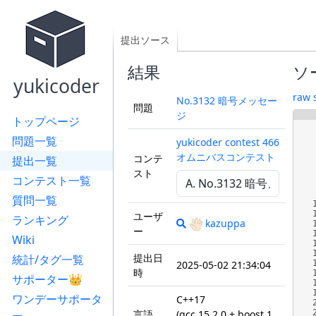
提出ソース
結果
ソ
yukicoder
raw 
No.3132 暗号メッセー
問題
ジ
トップページ
問題一覧
yukicoder contest 466
オムニバスコンテスト
コンテ
提出一覧
スト
コンテスト一覧
質問一覧
ユーザ
ランキング
kazuppa
ー
Wiki
提出日
統計/タグ一覧
2025-05-02 21:34:04
時
サポーター👑
ワンデーサポータ
C++17
言語
(gcc 15.2.0 + boost 1.