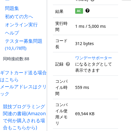
ー
問題集
結果
AC
初めての方へ
実行時
オンライン実行
1 ms / 5,000 ms
間
ヘルプ
テスター募集問題
コード
312 bytes
長
(10人/78問)
ワンデーサポーター
同時接続数:88
記録
になるとタグとして
表示できます
ギフトカード送る場合
はこちら
コンパ
メールアドレスはクリ
イル時
559 ms
ック
間
コンパ
競技プログラミング
イル使
関連の書籍(Amazon
69,544 KB
用メモ
で何か購入される場
リ
合もこちらから)