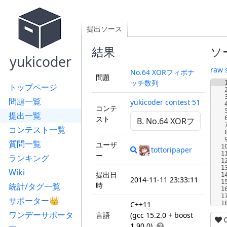
提出ソース
結果
ソ
yukicoder
raw 
No.64 XORフィボナ
問題
ッチ数列
トップページ
問題一覧
yukicoder contest 51
コンテ
提出一覧
スト
コンテスト一覧
質問一覧
ユーザ
1
tottoripaper
1
ー
ランキング
1
1
Wiki
提出日
1
2014-11-11 23:33:11
1
時
統計/タグ一覧
1
1
サポーター👑
C++11
1
ワンデーサポータ
言語
(gcc 15.2.0 + boost
1.90.0)