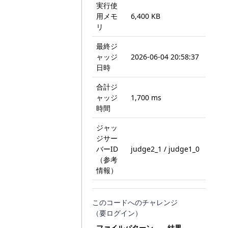
実行使
用メモ
6,400 KB
リ
最終ジ
ャッジ
2026-06-04 20:58:37
日時
合計ジ
ャッジ
1,700 ms
時間
ジャッ
ジサー
バーID
judge2_1 / judge1_0
（参考
情報）
このコードへのチャレンジ
（要ログイン）
ファイルパターン
結果