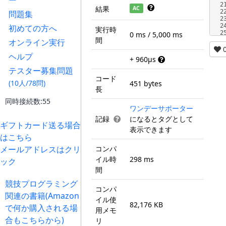
ー
2
結果
AC
2
問題集
2
2
初めての方へ
実行時
2
0 ms / 5,000 ms
間
オンライン実行
ヘルプ
+ 960µs
テスター募集問題
コード
(10人/78問)
451 bytes
長
同時接続数:55
ワンデーサポーター
記録
になるとタグとして
ギフトカード送る場合
表示できます
はこちら
メールアドレスはクリ
コンパ
イル時
298 ms
ック
間
競技プログラミング
コンパ
関連の書籍(Amazon
イル使
82,176 KB
で何か購入される場
用メモ
合もこちらから)
リ