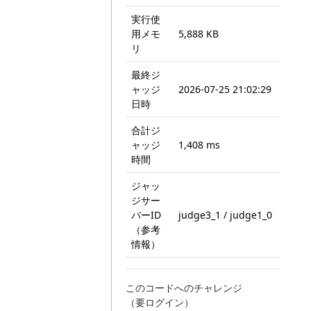
実行使
用メモ
5,888 KB
リ
最終ジ
ャッジ
2026-07-25 21:02:29
日時
合計ジ
ャッジ
1,408 ms
時間
ジャッ
ジサー
バーID
judge3_1 / judge1_0
（参考
情報）
このコードへのチャレンジ
（要ログイン）