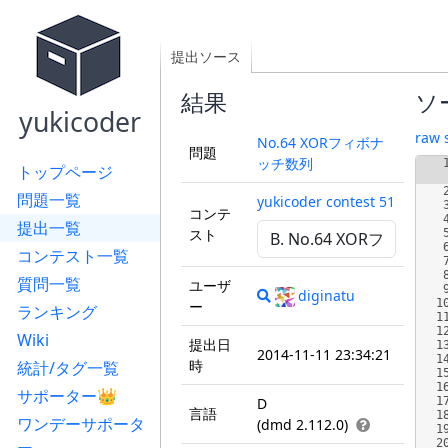
提出ソース
結果
ソ
yukicoder
raw 
No.64 XORフィボナ
問題
ッチ数列
トップページ
問題一覧
yukicoder contest 51
コンテ
提出一覧
スト
コンテスト一覧
質問一覧
ユーザ
diginatu
1
ー
ランキング
1
1
Wiki
提出日
1
2014-11-11 23:34:21
1
時
統計/タグ一覧
1
1
サポーター👑
D
1
言語
1
ワンデーサポータ
(dmd 2.112.0)
1
2