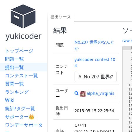
提出ソース
結果
ソ
yukicoder
raw 
No.207 世界のなんと
問題
か
トップページ
問題一覧
yukicoder contest 10
4
コンテ
提出一覧
スト
コンテスト一覧
質問一覧
1
1
ユーザ
ランキング
alpha_virginis
1
ー
1
Wiki
1
1
提出日
統計/タグ一覧
2015-05-15 22:25:54
1
時
1
サポーター👑
1
1
ワンデーサポータ
C++11
2
言語
(gcc 15.2.0 + boost 1.
2