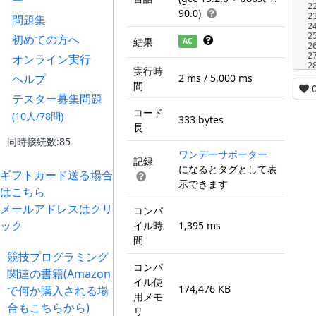
ー
2
90.0)
2
問題集
2
2
初めての方へ
結果
AC
2
2
オンライン実行
2
実行時
ヘルプ
2 ms / 5,000 ms
間
テスター募集問題
コード
(10人/78問)
333 bytes
長
同時接続数:85
ワンデーサポーター
記録
になるとタグとして表
ギフトカード送る場合
示できます
はこちら
メールアドレスはクリ
コンパ
ック
イル時
1,395 ms
間
競技プログラミング
コンパ
関連の書籍(Amazon
イル使
174,476 KB
で何か購入される場
用メモ
合もこちらから)
リ