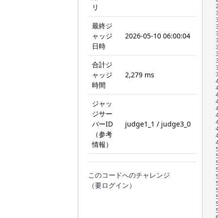
リ
最終ジ
ャッジ
2026-05-10 06:00:04
日時
合計ジ
ャッジ
2,279 ms
時間
ジャッ
ジサー
バーID
judge1_1 / judge3_0
（参考
情報）
このコードへのチャレンジ
（要ログイン）