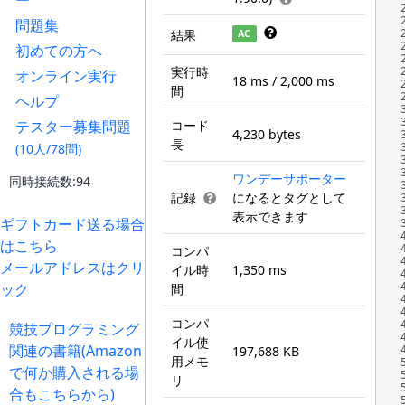
ー
問題集
結果
AC
初めての方へ
実行時
オンライン実行
18 ms / 2,000 ms
間
ヘルプ
テスター募集問題
コード
4,230 bytes
長
(10人/78問)
ワンデーサポーター
同時接続数:94
記録
になるとタグとして
表示できます
ギフトカード送る場合
はこちら
コンパ
メールアドレスはクリ
イル時
1,350 ms
ック
間
コンパ
競技プログラミング
イル使
関連の書籍(Amazon
197,688 KB
用メモ
で何か購入される場
リ
合もこちらから)