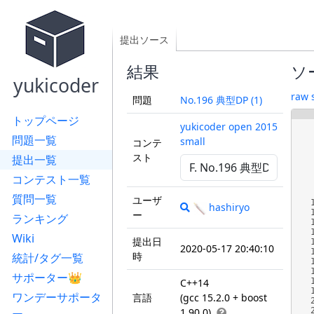
提出ソース
結果
ソ
yukicoder
raw 
問題
No.196 典型DP (1)
トップページ
yukicoder open 2015
問題一覧
small
コンテ
スト
提出一覧
コンテスト一覧
質問一覧
ユーザ
hashiryo
ー
ランキング
Wiki
提出日
2020-05-17 20:40:10
時
統計/タグ一覧
サポーター👑
C++14
ワンデーサポータ
言語
(gcc 15.2.0 + boost
1.90.0)