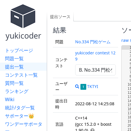
提出ソース
結果
ソ
yukicoder
raw 
問題
No.334 門松ゲーム
トップページ
yukicoder contest 12
問題一覧
9
コンテ
スト
提出一覧
コンテスト一覧
質問一覧
ユーザ
1
TKTYI
1
ー
ランキング
1
1
Wiki
提出日
1
2022-08-12 14:25:08
1
時
統計/タグ一覧
1
1
サポーター👑
C++14
1
1
ワンデーサポータ
言語
(gcc 15.2.0 + boost
2
1.90.0)
2