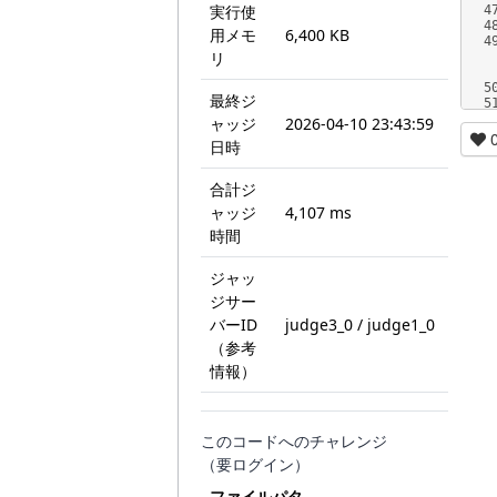
実行使
4
4
用メモ
6,400 KB
4
リ
5
最終ジ
5
ャッジ
2026-04-10 23:43:59
日時
合計ジ
ャッジ
4,107 ms
時間
ジャッ
ジサー
バーID
judge3_0 / judge1_0
（参考
情報）
このコードへのチャレンジ
（要ログイン）
ファイルパタ