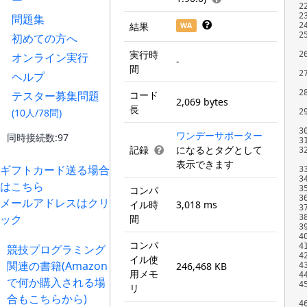
ー
2
2
問題集
結果
WA
2
2
初めての方へ
実行時
2
オンライン実行
-
間
2
ヘルプ
2
テスター募集問題
コード
2,069 bytes
長
(10人/78問)
2
3
ワンデーサポーター
同時接続数:97
3
記録
になるとタグとして
3
表示できます
ギフトカード送る場合
3
3
はこちら
コンパ
3
3
メールアドレスはクリ
イル時
3,018 ms
3
ック
間
3
3
4
コンパ
4
競技プログラミング
4
イル使
関連の書籍(Amazon
246,468 KB
4
用メモ
4
で何か購入される場
4
リ
合もこちらから)
4