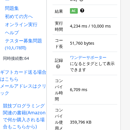
ー
問題集
結果
AC
初めての方へ
実行
オンライン実行
4,234 ms / 10,000 ms
時間
ヘルプ
テスター募集問題
コー
51,760 bytes
ド長
(10人/78問)
ワンデーサポーター
同時接続数:64
記録
になるとタグとして表示
できます
ギフトカード送る場合
はこちら
コン
メールアドレスはクリ
パイ
6,709 ms
ック
ル時
間
競技プログラミング
コン
関連の書籍(Amazon
パイ
で何か購入される場
ル使
359,796 KB
合もこちらから)
用メ