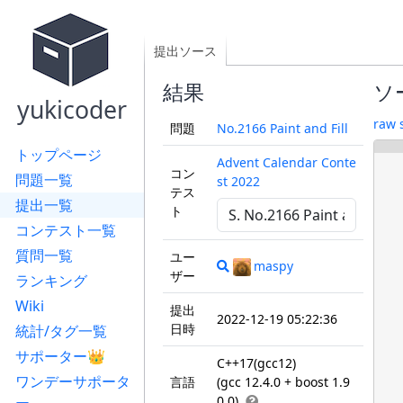
提出ソース
結果
ソ
yukicoder
raw 
問題
No.2166 Paint and Fill
トップページ
Advent Calendar Conte
コン
問題一覧
st 2022
テス
提出一覧
ト
コンテスト一覧
質問一覧
ユー
maspy
ザー
ランキング
Wiki
提出
2022-12-19 05:22:36
日時
統計/タグ一覧
サポーター👑
C++17(gcc12)
ワンデーサポータ
言語
(gcc 12.4.0 + boost 1.9
0.0)