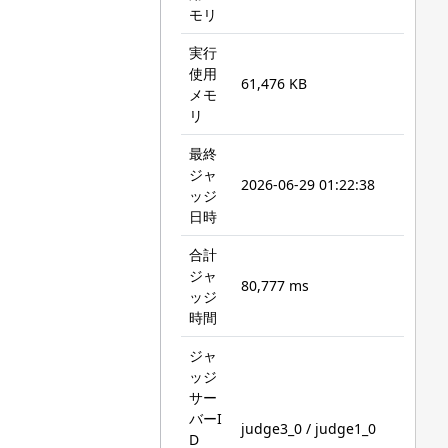
モリ
実行
使用
61,476 KB
メモ
リ
最終
ジャ
2026-06-29 01:22:38
ッジ
日時
合計
ジャ
80,777 ms
ッジ
時間
ジャ
ッジ
サー
バーI
judge3_0 / judge1_0
D