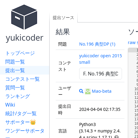
提出ソース
結果
ソ
yukicoder
raw 
問題
No.196 典型DP (1)
トップページ
yukicoder open 2015
問題一覧
small
コンテ
スト
提出一覧
コンテスト一覧
質問一覧
ユーザ
1
Mao-beta
1
ー
ランキング
1
1
Wiki
提出日
1
2024-04-04 02:17:35
1
時
統計/タグ一覧
1
1
サポーター👑
Python3
1
1
ワンデーサポータ
言語
(3.14.3 + numpy 2.4.
2
4 + scipy 1.17.1)
2