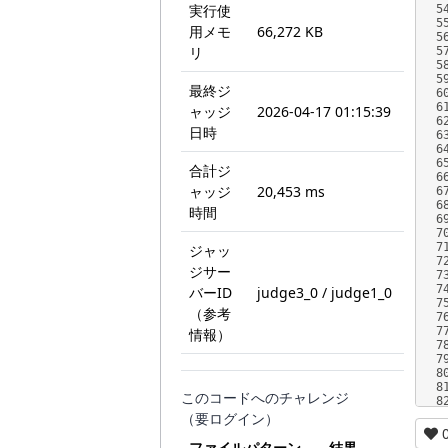
実行使
5
5
用メモ
66,272 KB
5
リ
5
5
5
最終ジ
6
6
ャッジ
2026-04-17 01:15:39
6
日時
6
6
6
合計ジ
6
ャッジ
20,453 ms
6
6
時間
6
7
7
ジャッ
7
ジサー
7
7
バーID
judge3_0 / judge1_0
7
（参考
7
7
情報）
7
7
8
8
このコードへのチャレンジ
8
（要ログイン）
ファイルパターン
結果