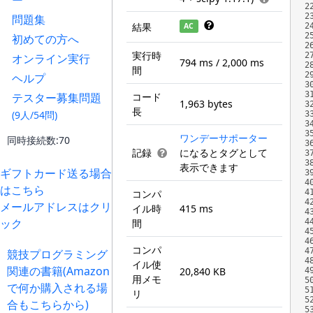
ー
2
2
問題集
結果
AC
2
2
初めての方へ
2
実行時
2
オンライン実行
794 ms / 2,000 ms
2
間
2
ヘルプ
3
3
テスター募集問題
コード
1,963 bytes
3
長
(9人/54問)
3
3
3
ワンデーサポーター
同時接続数:70
3
記録
になるとタグとして
3
3
表示できます
ギフトカード送る場合
3
4
はこちら
コンパ
4
4
メールアドレスはクリ
イル時
415 ms
4
ック
間
4
4
4
コンパ
4
競技プログラミング
4
イル使
関連の書籍(Amazon
20,840 KB
4
用メモ
5
で何か購入される場
5
リ
5
合もこちらから)
5