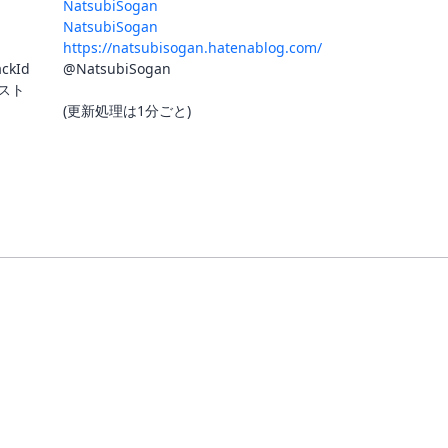
NatsubiSogan
NatsubiSogan
https://natsubisogan.hatenablog.com/
ackId
@NatsubiSogan
スト
(更新処理は1分ごと)