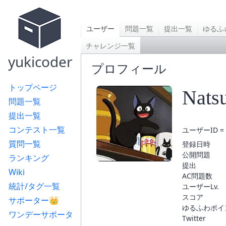
ユーザー
問題一覧
提出一覧
ゆるふ
チャレンジ一覧
yukicoder
プロフィール
トップページ
Nats
問題一覧
提出一覧
コンテスト一覧
ユーザーID = 
質問一覧
登録日時
公開問題
ランキング
提出
Wiki
AC問題数
統計/タグ一覧
ユーザーLv.
スコア
サポーター👑
ゆるふわポイ
ワンデーサポータ
Twitter