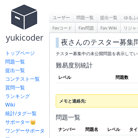
ユーザー
問題一覧
提出一覧
ゆるふ
Favコード
Fav問題
Fav Wiki
リジャ
yukicoder
夜さんのテスター募集
トップページ
テスター募集中の未公開問題を表示してい
問題一覧
難易度別統計
提出一覧
レベル
問題数
コンテスト一覧
質問一覧
ランキング
メモと連絡先:
Wiki
統計/タグ一覧
問題一覧
サポーター👑
ナンバー
問題名
レベル
タイ
ワンデーサポータ