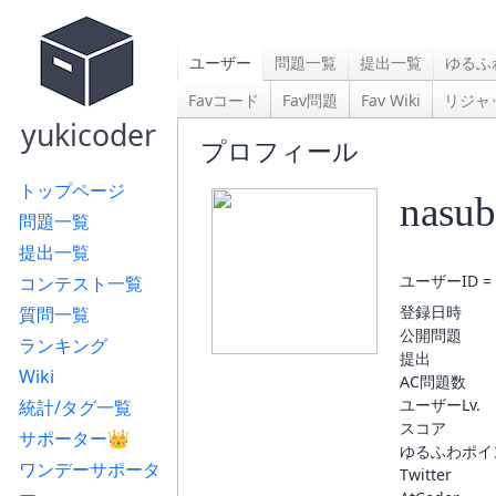
ユーザー
問題一覧
提出一覧
ゆるふ
Favコード
Fav問題
Fav Wiki
リジャ
yukicoder
プロフィール
トップページ
nasub
問題一覧
提出一覧
ユーザーID = 
コンテスト一覧
登録日時
質問一覧
公開問題
ランキング
提出
Wiki
AC問題数
ユーザーLv.
統計/タグ一覧
スコア
サポーター👑
ゆるふわポイ
ワンデーサポータ
Twitter