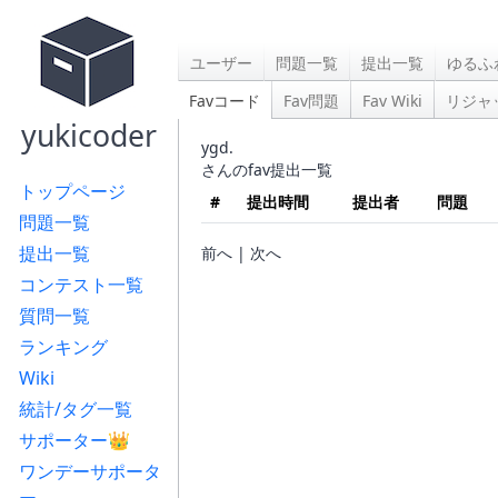
ユーザー
問題一覧
提出一覧
ゆるふ
Favコード
Fav問題
Fav Wiki
リジャ
yukicoder
ygd.
さんのfav提出一覧
トップページ
#
提出時間
提出者
問題
問題一覧
提出一覧
前へ | 次へ
コンテスト一覧
質問一覧
ランキング
Wiki
統計/タグ一覧
サポーター👑
ワンデーサポータ