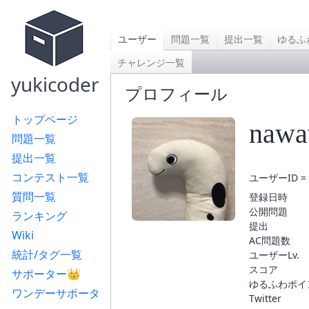
ユーザー
問題一覧
提出一覧
ゆるふ
チャレンジ一覧
yukicoder
プロフィール
トップページ
nawa
問題一覧
提出一覧
コンテスト一覧
ユーザーID = 
質問一覧
登録日時
公開問題
ランキング
提出
Wiki
AC問題数
統計/タグ一覧
ユーザーLv.
スコア
サポーター👑
ゆるふわポイ
ワンデーサポータ
Twitter