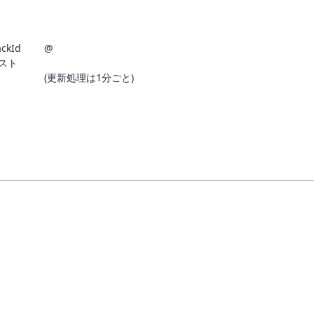
ackId
@
スト
(更新処理は1分ごと)