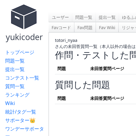
ユーザー
問題一覧
提出一覧
ゆるふ
Favコード
Fav問題
Fav Wiki
リジャ
yukicoder
totori_nyaa
さんの未回答質問一覧（本人以外の場合は
作問・テストした
トップページ
問題一覧
問題
未回答質問ページ
提出一覧
コンテスト一覧
質問した問題
質問一覧
ランキング
問題
未回答質問ページ
Wiki
統計/タグ一覧
サポーター👑
ワンデーサポータ