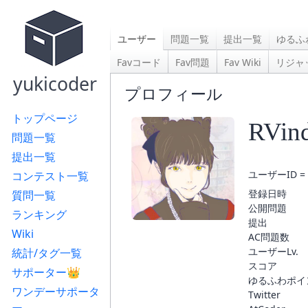
ユーザー
問題一覧
提出一覧
ゆるふ
Favコード
Fav問題
Fav Wiki
リジャ
yukicoder
プロフィール
トップページ
RVind
問題一覧
提出一覧
ユーザーID = 
コンテスト一覧
登録日時
質問一覧
公開問題
ランキング
提出
Wiki
AC問題数
ユーザーLv.
統計/タグ一覧
スコア
サポーター👑
ゆるふわポイ
ワンデーサポータ
Twitter