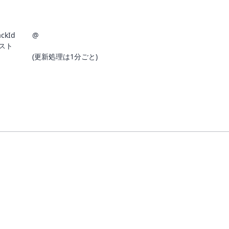
ackId
@
スト
(更新処理は1分ごと)