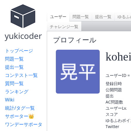
ユーザー
問題一覧
提出一覧
ゆるふ
チャレンジ一覧
yukicoder
プロフィール
トップページ
kohe
問題一覧
提出一覧
コンテスト一覧
ユーザーID = 
質問一覧
登録日時
公開問題
ランキング
提出
Wiki
AC問題数
統計/タグ一覧
ユーザーLv.
スコア
サポーター👑
ゆるふわポイ
ワンデーサポータ
Twitter