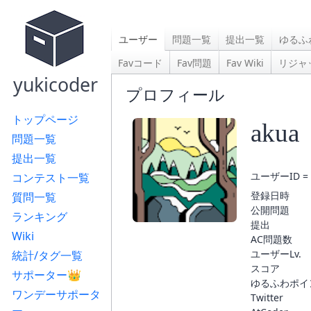
ユーザー
問題一覧
提出一覧
ゆるふ
Favコード
Fav問題
Fav Wiki
リジャ
yukicoder
プロフィール
トップページ
akua
問題一覧
提出一覧
ユーザーID = 
コンテスト一覧
登録日時
質問一覧
公開問題
ランキング
提出
Wiki
AC問題数
ユーザーLv.
統計/タグ一覧
スコア
サポーター👑
ゆるふわポイ
ワンデーサポータ
Twitter