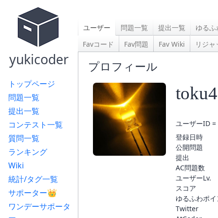
ユーザー
問題一覧
提出一覧
ゆるふ
Favコード
Fav問題
Fav Wiki
リジャ
yukicoder
プロフィール
トップページ
toku
問題一覧
提出一覧
ユーザーID = 
コンテスト一覧
登録日時
質問一覧
公開問題
ランキング
提出
Wiki
AC問題数
ユーザーLv.
統計/タグ一覧
スコア
サポーター👑
ゆるふわポイ
ワンデーサポータ
Twitter