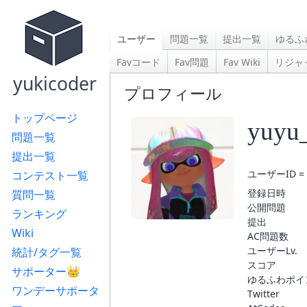
ユーザー
問題一覧
提出一覧
ゆるふ
Favコード
Fav問題
Fav Wiki
リジャ
yukicoder
プロフィール
トップページ
yuyu
問題一覧
提出一覧
ユーザーID = 
コンテスト一覧
登録日時
質問一覧
公開問題
ランキング
提出
Wiki
AC問題数
ユーザーLv.
統計/タグ一覧
スコア
サポーター👑
ゆるふわポイ
ワンデーサポータ
Twitter