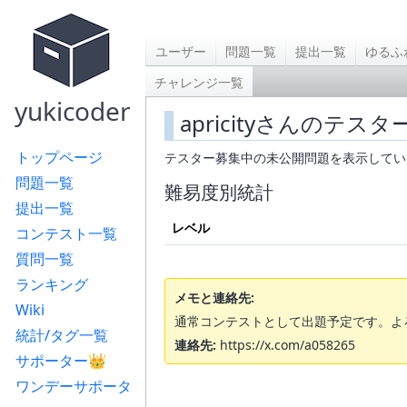
ユーザー
問題一覧
提出一覧
ゆるふ
チャレンジ一覧
yukicoder
apricityさんのテス
トップページ
テスター募集中の未公開問題を表示してい
問題一覧
難易度別統計
提出一覧
レベル
コンテスト一覧
質問一覧
ランキング
メモと連絡先:
Wiki
通常コンテストとして出題予定です。よ
統計/タグ一覧
連絡先:
https://x.com/a058265
サポーター👑
ワンデーサポータ