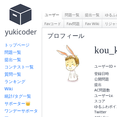
ユーザー
問題一覧
提出一覧
ゆるふ
Favコード
Fav問題
Fav Wiki
リジャ
yukicoder
プロフィール
トップページ
kou_
問題一覧
提出一覧
ユーザーID = 
コンテスト一覧
登録日時
質問一覧
公開問題
ランキング
提出
Wiki
AC問題数
ユーザーLv.
統計/タグ一覧
スコア
サポーター👑
ゆるふわポイ
ワンデーサポータ
Twitter