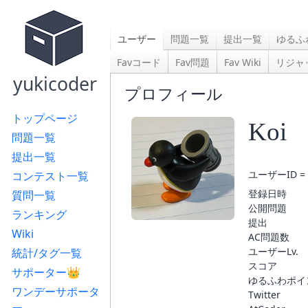
ユーザー
問題一覧
提出一覧
ゆるふ
Favコード
Fav問題
Fav Wiki
リジャ
yukicoder
プロフィール
トップページ
Koi
問題一覧
提出一覧
ユーザーID = 
コンテスト一覧
登録日時
質問一覧
公開問題
ランキング
提出
Wiki
AC問題数
ユーザーLv.
統計/タグ一覧
スコア
サポーター👑
ゆるふわポイ
ワンデーサポータ
Twitter