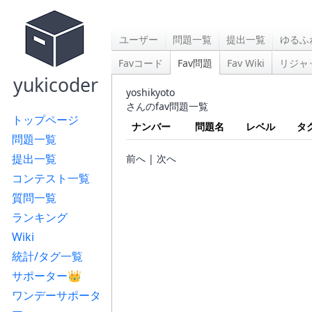
ユーザー
問題一覧
提出一覧
ゆるふ
Favコード
Fav問題
Fav Wiki
リジャ
yukicoder
yoshikyoto
さんのfav問題一覧
トップページ
ナンバー
問題名
レベル
タ
問題一覧
提出一覧
前へ | 次へ
コンテスト一覧
質問一覧
ランキング
Wiki
統計/タグ一覧
サポーター👑
ワンデーサポータ