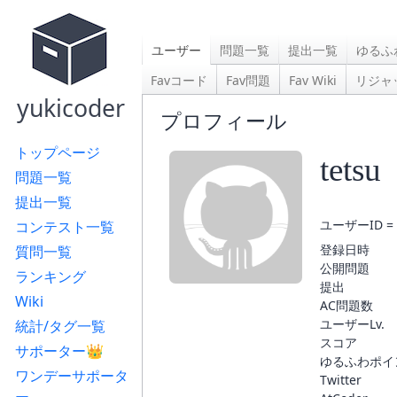
ユーザー
問題一覧
提出一覧
ゆるふ
Favコード
Fav問題
Fav Wiki
リジャ
yukicoder
プロフィール
トップページ
tetsu
問題一覧
提出一覧
ユーザーID = 
コンテスト一覧
登録日時
質問一覧
公開問題
ランキング
提出
Wiki
AC問題数
ユーザーLv.
統計/タグ一覧
スコア
サポーター👑
ゆるふわポイ
ワンデーサポータ
Twitter