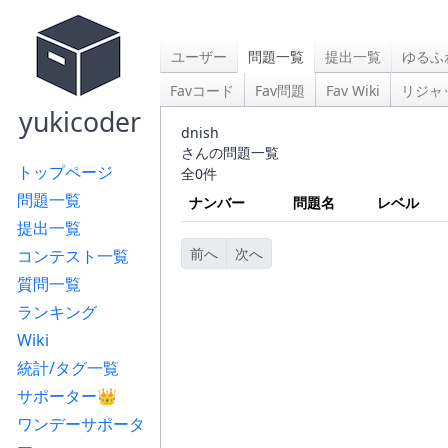
ユーザー
問題一覧
提出一覧
ゆるふ
Favコード
Fav問題
Fav Wiki
リジャ
yukicoder
dnish
さんの問題一覧
トップページ
全0件
問題一覧
ナンバー
問題名
レベル
提出一覧
前へ
次へ
コンテスト一覧
質問一覧
ランキング
Wiki
統計/タグ一覧
サポーター👑
ワンデーサポータ