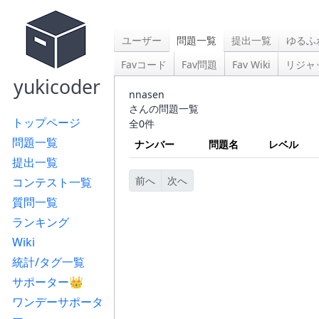
ユーザー
問題一覧
提出一覧
ゆるふ
Favコード
Fav問題
Fav Wiki
リジャ
yukicoder
nnasen
さんの問題一覧
トップページ
全0件
問題一覧
ナンバー
問題名
レベル
提出一覧
前へ
次へ
コンテスト一覧
質問一覧
ランキング
Wiki
統計/タグ一覧
サポーター👑
ワンデーサポータ