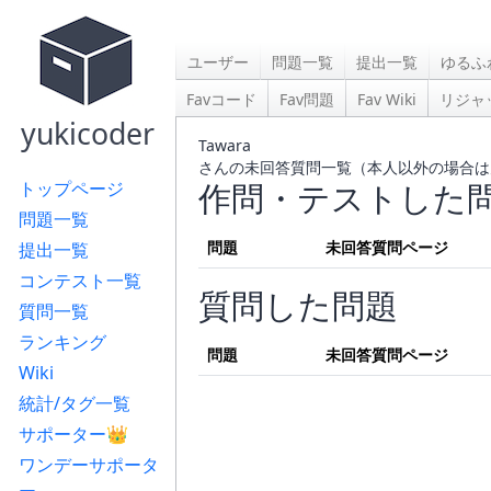
ユーザー
問題一覧
提出一覧
ゆるふ
Favコード
Fav問題
Fav Wiki
リジャ
yukicoder
Tawara
さんの未回答質問一覧（本人以外の場合は
作問・テストした
トップページ
問題一覧
問題
未回答質問ページ
提出一覧
コンテスト一覧
質問した問題
質問一覧
ランキング
問題
未回答質問ページ
Wiki
統計/タグ一覧
サポーター👑
ワンデーサポータ