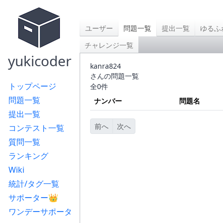
ユーザー
問題一覧
提出一覧
ゆるふ
チャレンジ一覧
yukicoder
kanra824
さんの問題一覧
トップページ
全0件
問題一覧
ナンバー
問題名
提出一覧
前へ
次へ
コンテスト一覧
質問一覧
ランキング
Wiki
統計/タグ一覧
サポーター👑
ワンデーサポータ