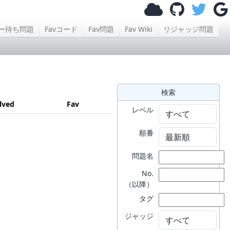
ー待ち問題
Favコード
Fav問題
Fav Wiki
リジャッジ問題
検索
lved
Fav
レベル
順番
問題名
No.
（以降）
タグ
ジャッジ