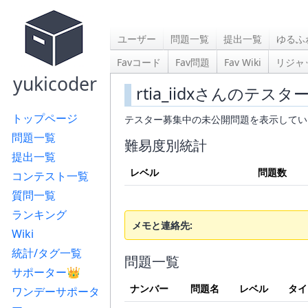
ユーザー
問題一覧
提出一覧
ゆるふ
Favコード
Fav問題
Fav Wiki
リジャ
yukicoder
rtia_iidxさんのテス
トップページ
テスター募集中の未公開問題を表示してい
問題一覧
難易度別統計
提出一覧
レベル
問題数
コンテスト一覧
質問一覧
ランキング
メモと連絡先:
Wiki
統計/タグ一覧
問題一覧
サポーター👑
ナンバー
問題名
レベル
タイ
ワンデーサポータ