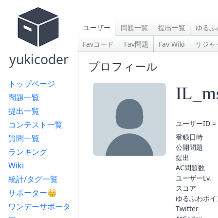
ユーザー
問題一覧
提出一覧
ゆるふ
Favコード
Fav問題
Fav Wiki
リジャ
yukicoder
プロフィール
トップページ
IL_m
問題一覧
提出一覧
ユーザーID = 
コンテスト一覧
登録日時
質問一覧
公開問題
ランキング
提出
Wiki
AC問題数
ユーザーLv.
統計/タグ一覧
スコア
サポーター👑
ゆるふわポイ
ワンデーサポータ
Twitter