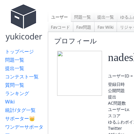
ユーザー
問題一覧
提出一覧
ゆるふ
Favコード
Fav問題
Fav Wiki
リジャ
yukicoder
プロフィール
トップページ
nades
問題一覧
提出一覧
ユーザーID = 
コンテスト一覧
登録日時
質問一覧
公開問題
ランキング
提出
Wiki
AC問題数
ユーザーLv.
統計/タグ一覧
スコア
サポーター👑
ゆるふわポイ
ワンデーサポータ
Twitter