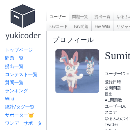
ユーザー
問題一覧
提出一覧
ゆるふ
Favコード
Fav問題
Fav Wiki
リジャ
yukicoder
プロフィール
トップページ
Sumit
問題一覧
提出一覧
ユーザーID = 
コンテスト一覧
登録日時
質問一覧
公開問題
ランキング
提出
Wiki
AC問題数
ユーザーLv.
統計/タグ一覧
スコア
サポーター👑
ゆるふわポイ
ワンデーサポータ
Twitter