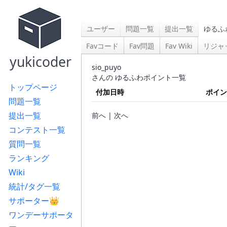
ユーザー
問題一覧
提出一覧
ゆるふ
Favコード
Fav問題
Fav Wiki
リジャ
yukicoder
sio_puyo
さんの ゆるふわポイント一覧
トップページ
付加日時
ポイン
問題一覧
提出一覧
前へ | 次へ
コンテスト一覧
質問一覧
ランキング
Wiki
統計/タグ一覧
サポーター👑
ワンデーサポータ