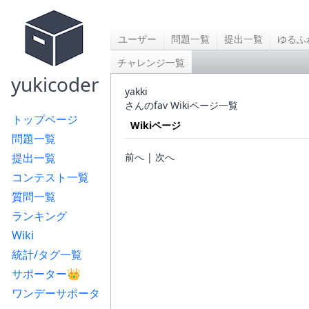
ユーザー
問題一覧
提出一覧
ゆるふ
チャレンジ一覧
yukicoder
yakki
さんのfav Wikiページ一覧
トップページ
Wikiページ
問題一覧
提出一覧
前へ | 次へ
コンテスト一覧
質問一覧
ランキング
Wiki
統計/タグ一覧
サポーター👑
ワンデーサポータ