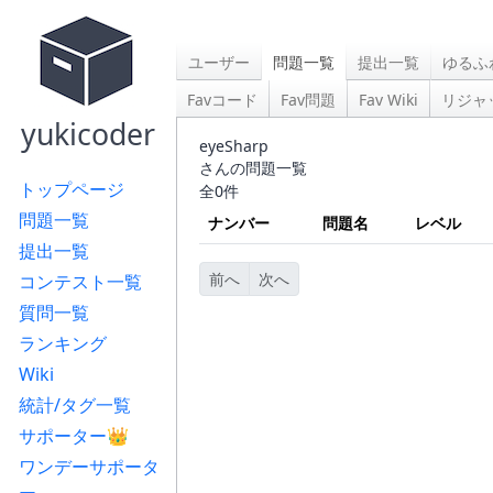
ユーザー
問題一覧
提出一覧
ゆるふ
Favコード
Fav問題
Fav Wiki
リジャ
yukicoder
eyeSharp
さんの問題一覧
トップページ
全0件
問題一覧
ナンバー
問題名
レベル
提出一覧
前へ
次へ
コンテスト一覧
質問一覧
ランキング
Wiki
統計/タグ一覧
サポーター👑
ワンデーサポータ