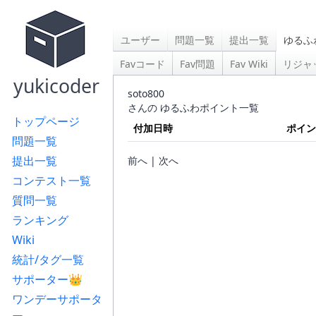
ユーザー
問題一覧
提出一覧
ゆるふ
Favコード
Fav問題
Fav Wiki
リジャ
yukicoder
soto800
さんの ゆるふわポイント一覧
トップページ
付加日時
ポイン
問題一覧
提出一覧
前へ | 次へ
コンテスト一覧
質問一覧
ランキング
Wiki
統計/タグ一覧
サポーター👑
ワンデーサポータ