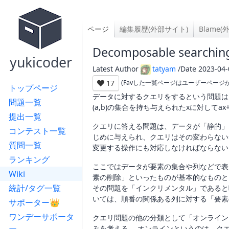
ページ
編集履歴(外部サイト)
Blame
Decomposable searchin
yukicoder
Latest Author
tatyam
/Date 2023-04-
17
(Favした一覧ページはユーザーページ
トップページ
データに対するクエリをするという問題は
問題一覧
(a,b)の集合を持ち与えられたxに対して
提出一覧
クエリに答える問題は、データが「静的」
コンテスト一覧
じめに与えられ、クエリはその変わらない
質問一覧
変更する操作にも対応しなければならない
ランキング
ここではデータが要素の集合や列などで表
Wiki
素の削除」といったものが基本的なものと
統計/タグ一覧
その問題を「インクリメンタル」であると
いては、順番の関係ある列に対する「要素
サポーター👑
ワンデーサポータ
クエリ問題の他の分類として「オンライン
みを考える。 オンラインというのは、ク