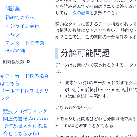
ー
リを読み込んでから前のクエリに答えると
問題集
しては、
次の記事
を参照のこと。
初めての方へ
静的なクエリに答えるデータ構造があって
オンライン実行
タ構造が複雑になることも多い。 静的な
ヘルプ
か？ここでは、この質問の十分条件を示す
テスター募集問題
分解可能問題
(9人/54問)
同時接続数:42
データは要素の列で表されるとする。 クエリ問題が
は、
ギフトカード送る場合
[e]
要素1つだけのデータ
[
]
に対するク
はこちら
e
([
])
⋆
([
])
⋆
⋯
⋆
([
])
と
メールアドレスはクリ
q
e
q
e
q
e
1
2
n
\star
⋆
は結合法則を満たす。
ック
となるものをいう。
競技プログラミング
関連の書籍(Amazon
上で言及した問題はどれも分解可能である。
⋆
=
m
a
x
と表すことができる。
で何か購入される場
合もこちらから)
"decomposable searching pr