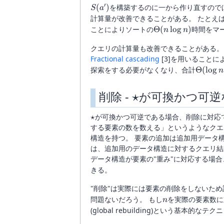
′
S(a')
(
)
を構築するのに一から作り直すので
S
a
計算量が改善できることがある。 たとえ
\Theta(n
ことによりソートの
Θ
(
l
o
g
)
時間をマ
n
n
\log n)
クエリの計算量も改善できることがある。
Fractional cascading
[3]を用いることに
\Theta
探索をする必要がなくなり、合計
Θ
(
l
o
g
n
n)
\star
⋆
削除 -
が可換かつ可逆
\star
⋆
が可換かつ可逆である場合、削除に対応
する要素の数を数える」というようなクエ
構造を持つ。 要素の追加は追加用データ
は、追加用のデータ構造に対するクエリ結
データ構造が要素の"重み"に対応する場合
きる。
"削除"は実際には要素の削除をしないた
n
問題ないだろう。 もし
を実際の要素数に
n
(global rebuilding)という基本的