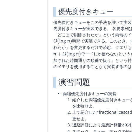
優先度付きキュー
優先度付きキューをこの手法を用いて実装
先度付きキューが実装できる。 各要素列
「どこまで削除されたか」という両端のイ
(
l
o
g
)
時間で実装できる。このとき、
O
n
れたか」を変更するだけで済む。クエリも
+
(
l
o
g
)
ワードしか使わないという
n
O
n
加された時間通りの順番で扱う」という特
のメモリを使用することなく実装するのは
演習問題
両端優先度付きキューの実装
紹介した両端優先度付きキュー
を比較せよ。
上で紹介した"fractional c
更せよ。
O(
遅延評価により最悪計算量が
(
O
n)
スタック、キュー、デックの操