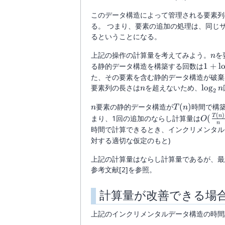
このデータ構造によって管理される要素列
る。 つまり、要素の追加の処理は、同じ
るということになる。
n
上記の操作の計算量を考えてみよう。
を
n
1 +
る静的データ構造を構築する回数は
1
+
l
\log_
た、その要素を含む静的データ構造が破棄
n
n
\log_
要素列の長さは
を超えないため、
l
o
g
n
n
2
n
n
T(n)
要素の静的データ構造が
(
)
時間で構
n
T
n
(
)
O(\fr
T
n
まり、1回の追加のならし計算量は
(
O
n
{n} \l
時間で計算できるとき、インクリメンタル
対する適切な仮定のもと)
上記の計算量はならし計算量であるが、最
参考文献[2]を参照。
計算量が改善できる場
上記のインクリメンタルデータ構造の時間