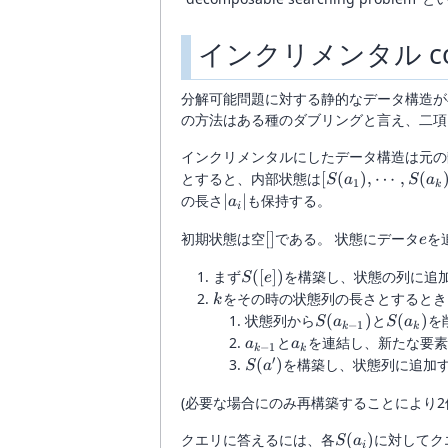
インクリメンタル cost
分解可能問題に対する静的なデータ構造が
の方法はある種のダブリングと言え、二項
インクリメンタルにしたデータ構造は元の
[S(a_1),
とすると、内部状態は
[
(
)
,
⋯
,
(
S
a
S
a
1
k
\dotsb,
|a_i|
の長さ
∣
∣
も保持する。
a
i
S(a_k)]
[]
e
初期状態は空
[
]
である。 状態にデータ
を
e
S([e])
まず
([
])
を構築し、状態の列に追
S
e
k
をその時の状態列の長さとするとき
k
S(a_{k-
S(a_k)
状態列から
(
)
と
(
)
を
S
a
S
a
−
1
k
k
1})
a_{k-
a_k
と
を連結し、新たな要素
a
a
−
1
k
k
1}
′
S(a')
(
)
を構築し、状態列に追加
S
a
(必要な場合にのみ再構築することにより2
S(a_i)
クエリに答えるには、各
(
)
に対してク
S
a
i