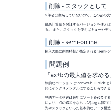
削除 - スタックとして
※筆者は実装していないので、この節の文
最悪計算量を保証するバージョンを使えば
る。 また、スタックを使えばキューやデ
削除 - semi-online
挿入の際に削除時刻が指定される"semi-on
問題例
「ax+bの最大値を求め
静的なバージョンは"convex-hull 
的にインクリメンタルにすることもできる
静的データ構造は最初にソートを必要する
O(\log
により、点の追加をならし
(
l
o
g
)
時間
O
n
n)
列やスタックといった基本的なデータ構造