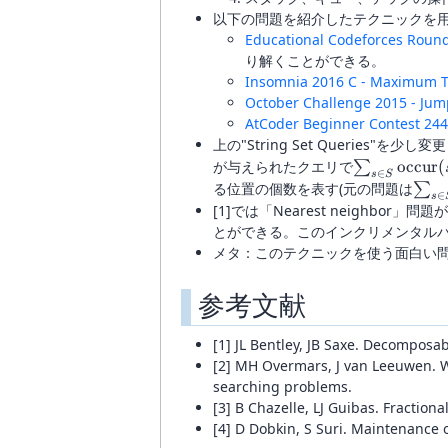
以下の問題を紹介したテクニックを用
Educational Codeforces Round 
り解くことができる。
Insomnia 2016 C - Maximum T
October Challenge 2015 - Jum
AtCoder Beginner Contest 244 
上の"String Set Queries"
\sum_{s
が与えられたクエリで
occur
(
∑
∈
s
S
\in S}
\su
る位置の個数を表す(元の問題は
∑
∈
s
{\rm
\in 
[1]では「Nearest neigh
occur}
{\r
とができる。このインクリメンタル
(s, t)
occu
メタ：このテクニックを使う面白い
(t, s
参考文献
[1] JL Bentley, JB Saxe. Decomposa
[2] MH Overmars, J van Leeuwen. W
searching problems.
[3] B Chazelle, LJ Guibas. Fractiona
[4] D Dobkin, S Suri. Maintenance 