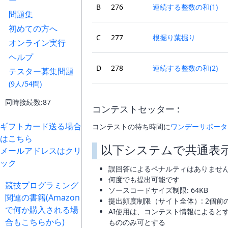
ー
B
276
連続する整数の和(1)
問題集
初めての方へ
C
277
根掘り葉掘り
オンライン実行
ヘルプ
D
278
連続する整数の和(2)
テスター募集問題
(9人/54問)
同時接続数:87
コンテストセッター :
ギフトカード送る場合
コンテストの待ち時間に
ワンデーサポータ
はこちら
以下システムで共通表
メールアドレスはクリ
ック
誤回答によるペナルティはありませ
何度でも提出可能です
競技プログラミング
ソースコードサイズ制限: 64KB
関連の書籍(Amazon
提出頻度制限（サイト全体）: 2個前
で何か購入される場
AI使用は、コンテスト情報によると
合もこちらから)
もののみ可とする