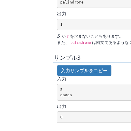
palindrome
出力
1
S
が
を含まないこともあります。
?
また、
は回文であるような
palindrome
サンプル3
入力サンプルをコピー
入力
5
aaaaa
出力
0