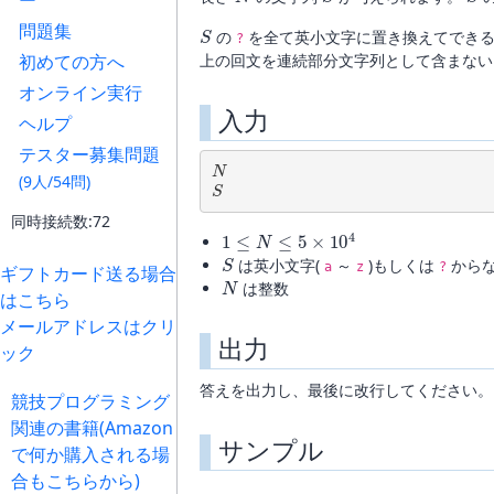
ー
S
問題集
の
を全て英小文字に置き換えてでき
?
初めての方へ
上の回文を連続部分文字列として含まな
オンライン実行
入力
ヘルプ
テスター募集問題
N
S
(9人/54問)
同時接続数:72
1
≤
N
≤
5
×
10
4
S
は英小文字(
～
)もしくは
から
a
z
?
ギフトカード送る場合
N
は整数
はこちら
メールアドレスはクリ
出力
ック
答えを出力し、最後に改行してください。
競技プログラミング
関連の書籍(Amazon
サンプル
で何か購入される場
合もこちらから)