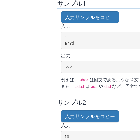
サンプル1
入力サンプルをコピー
入力
4
a??d
出力
552
2
例えば、
は回文であるような
文
abcd
また、
は
や
など、回文で
adad
ada
dad
サンプル2
入力サンプルをコピー
入力
10