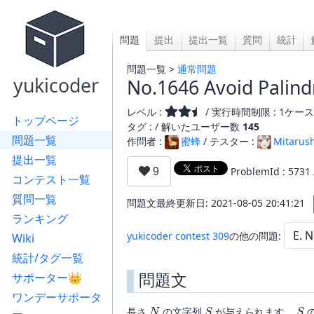
問題
提出
提出一覧
質問
統計
問題一覧 >
通常問題
yukicoder
No.1646 Avoid Palin
レベル :
/ 実行時間制限 : 1ケース 
トップページ
タグ : /
解いたユーザー数
145
問題一覧
作問者 :
蜜蜂
/ テスター :
Mitarush
提出一覧
ProblemId : 5731
コンテスト一覧
質問一覧
問題文最終更新日: 2021-08-05 20:41:21
ランキング
yukicoder contest 309
の他の問題:
Wiki
統計/タグ一覧
問題文
サポーター👑
ワンデーサポータ
N
S
S
長さ
の文字列
が与えられます。