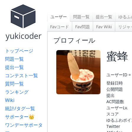
ユーザー
問題一覧
提出一覧
ゆるふ
Favコード
Fav問題
Fav Wiki
リジャ
yukicoder
プロフィール
トップページ
蜜蜂
問題一覧
提出一覧
ユーザーID = 
コンテスト一覧
登録日時
質問一覧
公開問題
ランキング
提出
Wiki
AC問題数
ユーザーLv.
統計/タグ一覧
スコア
サポーター👑
ゆるふわポイ
ワンデーサポータ
Twitter