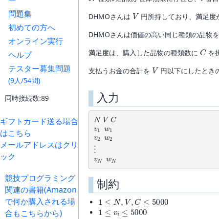
ー
V
問題集
DHMOさんは
円所持しており、満足度
初めての方へ
DHMOさんは価値の高い同じ種類の品物
オンライン実行
C
満足度は、購入した品物の種類数に
を
ヘルプ
V
テスター募集問題
支払うお金の合計を
円以下にしたとき
(9人/54問)
入力
同時接続数:89
N
V
C
ギフトカード送る場合
v
1
w
1
はこちら
v
2
w
2
メールアドレスはクリ
⋮
v
N
w
N
ック
競技プログラミング
制約
関連の書籍(Amazon
1
≤
N
,
V
,
C
≤
5000
で何か購入される場
1
≤
v
i
≤
5000
合もこちらから)
1
≤
w
i
≤
5000