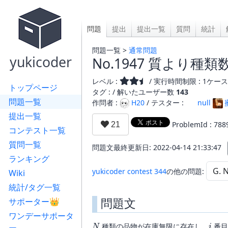
問題
提出
提出一覧
質問
統計
問題一覧 >
通常問題
yukicoder
No.1947 質より種類
レベル :
/ 実行時間制限 : 1ケース 
トップページ
タグ : /
解いたユーザー数
143
問題一覧
作問者 :
H20
/ テスター :
null
提出一覧
ProblemId : 788
コンテスト一覧
質問一覧
問題文最終更新日: 2022-04-14 21:33:47
ランキング
yukicoder contest 344
の他の問題:
Wiki
統計/タグ一覧
問題文
サポーター👑
ワンデーサポータ
N
i
種類の品物が在庫無限に存在し、
番目