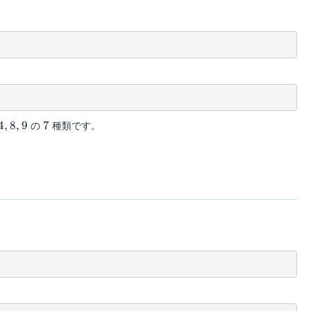
,8,9
7
4
,
8
,
9
の
7
種類です。