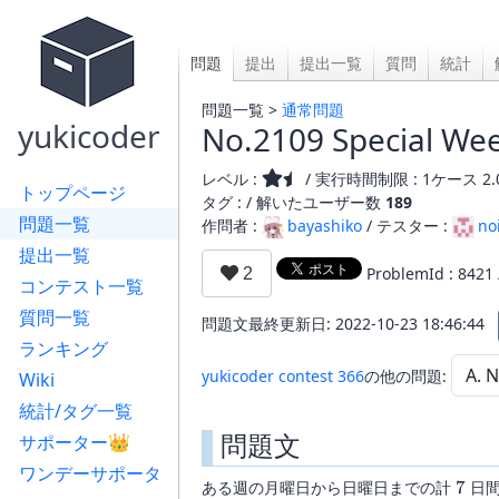
問題
提出
提出一覧
質問
統計
問題一覧 >
通常問題
yukicoder
No.2109 Special We
レベル :
/ 実行時間制限 : 1ケース 2.
トップページ
タグ : /
解いたユーザー数
189
問題一覧
作問者 :
bayashiko
/ テスター :
no
提出一覧
ProblemId : 8421
コンテスト一覧
質問一覧
問題文最終更新日: 2022-10-23 18:46:44
ランキング
yukicoder contest 366
の他の問題:
Wiki
統計/タグ一覧
問題文
サポーター👑
ワンデーサポータ
7
ある週の月曜日から日曜日までの計
7
日間