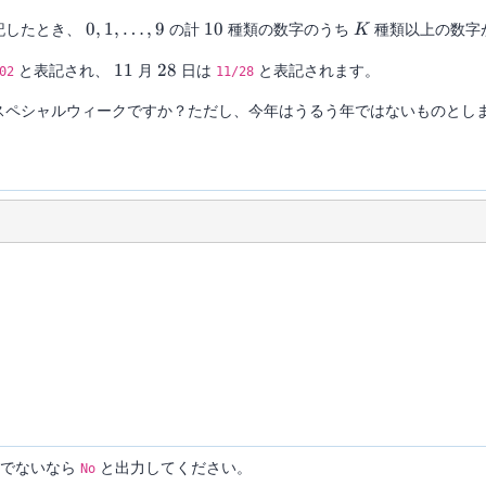
0,1,\ldots,9
10
K
記したとき、
0
,
1
,
…
,
9
の計
10
種類の数字のうち
種類以上の数字
K
11
28
と表記され、
11
月
28
日は
と表記されます。
02
11/28
スペシャルウィークですか？ただし、今年はうるう年ではないものとし
でないなら
と出力してください。
No