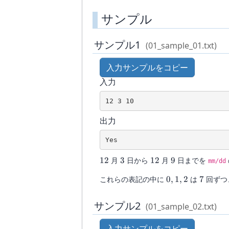
サンプル
サンプル1
(01_sample_01.txt)
入力サンプルをコピー
入力
出力
12
3
12
9
12
月
3
日から
12
月
9
日までを
mm/dd
0,1,2
7
これらの表記の中に
0
,
1
,
2
は
7
回ずつ
サンプル2
(01_sample_02.txt)
入力サンプルをコピー