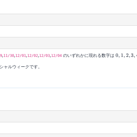
0,1,2,3,4
,
,
,
,
,
のいずれかに現れる数字は
0
,
1
,
2
,
3
,
9
11/30
12/01
12/02
12/03
12/04
シャルウィークです。