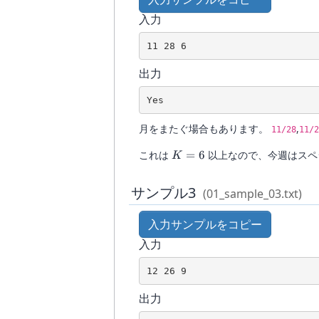
入力
11 28 6
出力
Yes
月をまたぐ場合もあります。
,
11/28
11/2
K=6
これは
=
6
以上なので、今週はスペ
K
サンプル3
(01_sample_03.txt)
入力サンプルをコピー
入力
12 26 9
出力