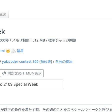
解説
ek
000秒 / メモリ制限 : 512 MB / 標準ジャッジ問題
imi
👑
箱星
 /
yukicoder contest 366
(
順位表
) /
自分の提出
問題文のHTMLを表示
が以下の条件を満たす時、その週のことをスペシャルウィークと呼び