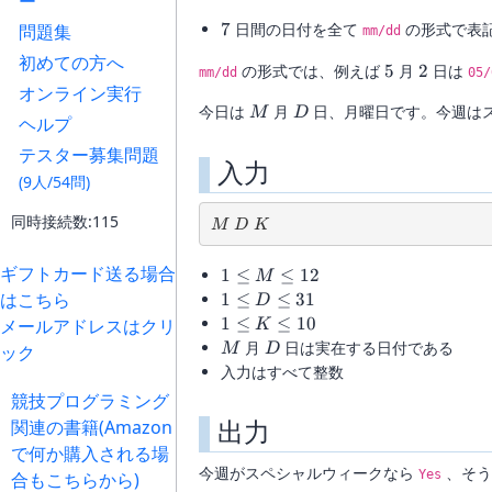
ー
7
7
日間の日付を全て
の形式で表
問題集
mm/dd
初めての方へ
5
2
の形式では、例えば
5
月
2
日は
mm/dd
05/
オンライン実行
M
D
今日は
月
日、月曜日です。今週は
M
D
ヘルプ
テスター募集問題
入力
(9人/54問)
同時接続数:115
M\ D\ K
M
D
K
ギフトカード送る場合
1\le
1
≤
≤
12
M
M\le
はこちら
1\le
1
≤
≤
31
D
12
D\le
1\le
1
≤
≤
10
メールアドレスはクリ
K
31
K\le
M
D
月
日は実在する日付である
ック
M
D
10
入力はすべて整数
競技プログラミング
出力
関連の書籍(Amazon
で何か購入される場
今週がスペシャルウィークなら
、そう
Yes
合もこちらから)