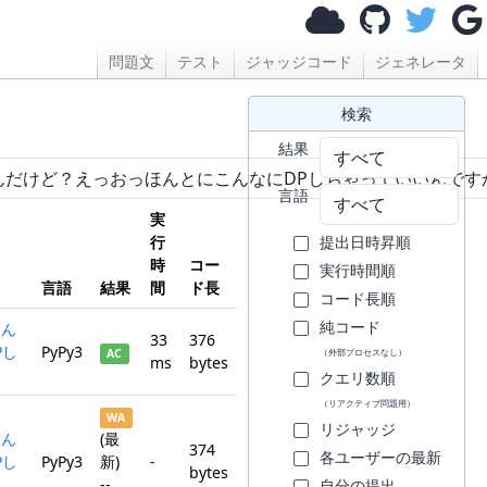
問題文
テスト
ジャッジコード
ジェネレータ
検索
結果
言語
実
行
提出日時昇順
時
コー
実行時間順
言語
結果
間
ド長
コード長順
純コード
ほん
33
376
Pし
PyPy3
AC
（外部プロセスなし）
ms
bytes
クエリ数順
（リアクティブ問題用）
WA
リジャッジ
ほん
(最
374
各ユーザーの最新
Pし
PyPy3
新)
-
bytes
--
自分の提出