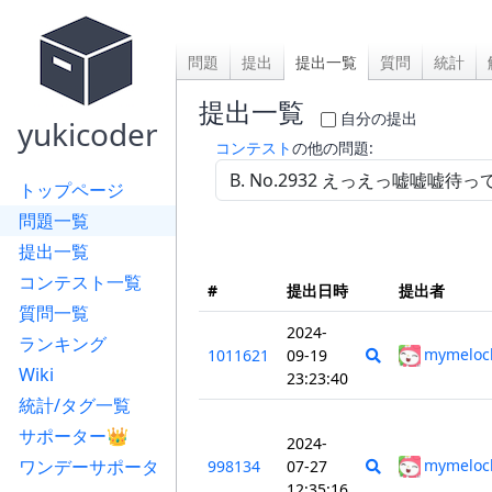
問題
提出
提出一覧
質問
統計
提出一覧
自分の提出
yukicoder
コンテスト
の他の問題:
トップページ
問題一覧
提出一覧
コンテスト一覧
#
提出日時
提出者
質問一覧
2024-
ランキング
mymeloc
1011621
09-19
Wiki
23:23:40
統計/タグ一覧
サポーター👑
2024-
ワンデーサポータ
mymeloc
998134
07-27
12:35:16